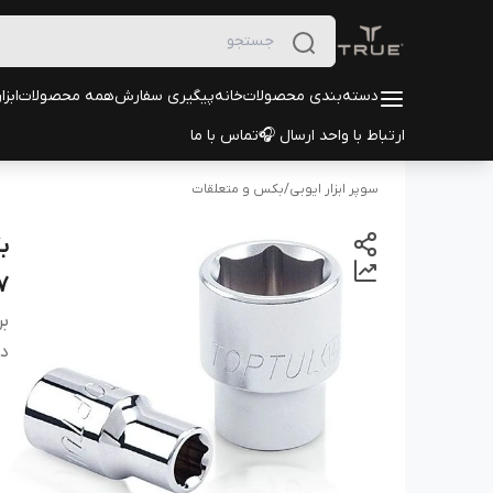
دسته‌بندی محصولات
خانه
پیگیری سفارش
همه محصولات
ابزا
ارتباط با واحد ارسال 🎧
تماس با ما
سوپر ابزار ایوبی
/
بکس و متعلقات
7
بر
دس