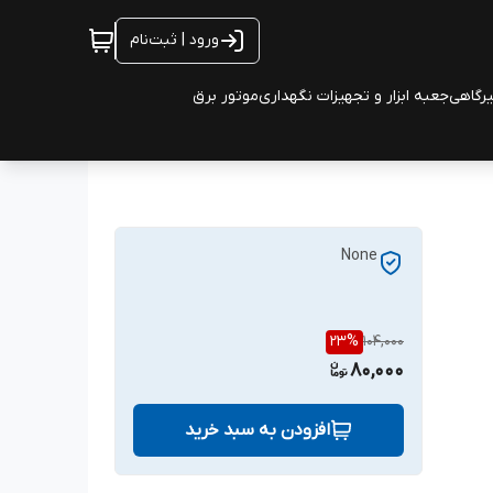
ورود | ثبت‌نام
یرگاهی
جعبه ابزار و تجهیزات نگهداری
موتور برق
None
23
%
104,000
80,000
افزودن به سبد خرید