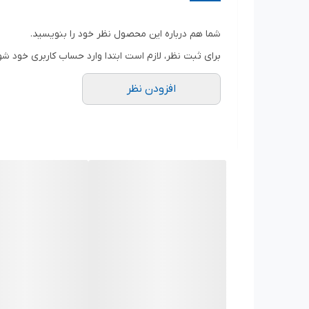
سایز درایو:
1/4 اینچ (مناسب برای انواع دسته بکس، جغجغه و پیچ‌گوشتی‌های بکس‌خور 1/4)
نوع بکس:
6 پر (Hexagon) – جهت گیرایی کامل و جلوگیری از آسیب به مهره.
شما هم درباره این محصول نظر خود را بنویسید.
جنس:
فولاد آلیاژی کروم وانادیوم (Chrome Vanadium Steel).
برای ثبت نظر، لازم است ابتدا وارد حساب کاربری خود شو
استاندارد:
دارای تاییدیه استانداردهای بین‌المللی
124
افزودن نظر
پوشش بدنه:
پولیش آینه‌ای (Mirror Finish) جهت مقاومت در برابر زنگ‌زدگی و خوردگی.
ویژگی‌های متمایز محصول:
طراحی 6 پر هوشمند:
این بکس به جای فشار آوردن ب
آسیب دیده است، به راحتی باز و بسته شوند.
استحکام فوق‌العاده:
استفاده از آلیاژ Cr-V و انجام عملیات حرارتی ویژه، باعث شده تا این بکس در برابر فشار گشتاور بالا بسیار مقاوم باشد و دچار تغییر شکل یا ترک‌خوردگی نشود.
دسترسی عالی:
طراحی کوتاه و ابعاد دقیق این بکس، 
کیفیت سطحی بالا:
پوشش کروم براق نه تنها به ابزار
کاربردها:
صنعت خودرو:
باز و بسته کردن بست‌های فلزی شلنگ
تعمیرات لوازم خانگی:
تعمیر ماشین لباسشویی، ظرفش