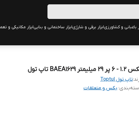
ر باغبانی و کشاورزی
ابزار برقی و شارژی
ابزار ساختمانی و بنایی
ابزار مکانیکی و تعم
 - 6 پر 29 میلیمتر BAEA1629 تاپ تول
ند:
تاپ تول Toptul
ته‌بندی
:
بکس و متعلقات