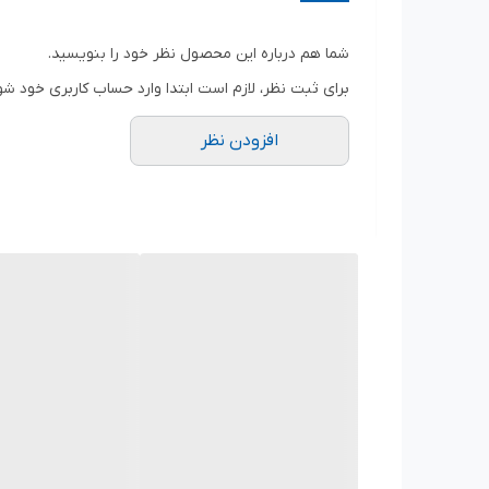
سایز:
29 میلی‌متر
نوع درایو:
1/2 اینچ (سازگار با انواع دسته‌بکس، جغجغه و آچارهای ضربه‌ای 1/2)
شما هم درباره این محصول نظر خود را بنویسید.
نوع بکس:
6 پر (Hexagonal) برای گیرایی حداکثری
برای ثبت نظر، لازم است ابتدا وارد حساب کاربری خود شو
جنس بدنه:
فولاد آلیاژی کروم وانادیوم (Chrome Vanadium Steel)
افزودن نظر
استاندارد ساخت:
مطابق با استانداردهای جهانی
 3124
پوشش نهایی:
روکش کروم آینه‌ای (Mirror Finish) برای جلوگیری از زنگ‌زدگی و خوردگی
چرا بکس 29 میلی‌متر تاپ تول (BAEA1629) را انتخاب کنیم؟
طراحی 6 پر مهندسی شده:
این مدل برخلاف بکس‌های 12 پر،
و سفت به حداقل برسد.
مقاومت صنعتی و دوام بالا:
استفاده از فولاد کروم وانادیوم در فرآیند تولید، این بک
نیروهای زیاد دارند، ساخته شده است.
پوشش کروم براق: