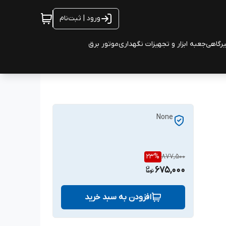
ورود | ثبت‌نام
یرگاهی
جعبه ابزار و تجهیزات نگهداری
موتور برق
None
23
%
877,500
675,000
افزودن به سبد خرید