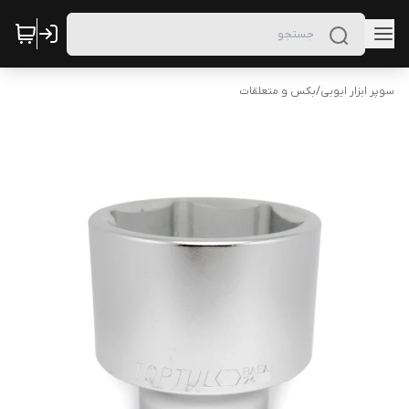
سوپر ابزار ایوبی
/
بکس و متعلقات