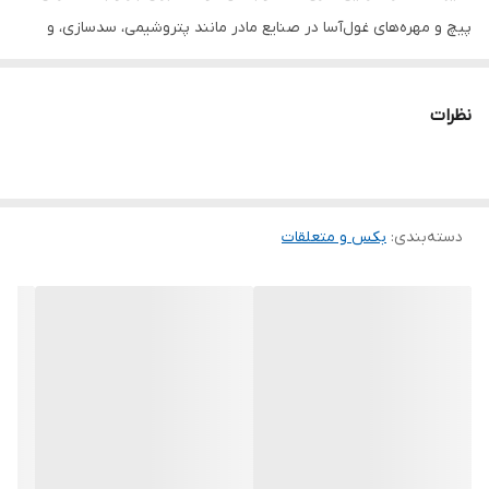
پیچ و مهره‌های غول‌آسا در صنایع مادر مانند پتروشیمی، سدسازی، و
تعمیرات ماشین‌آلات فوق‌سنگین معدنی (مانند شاول‌ها و بولدوزرهای
عظیم) طراحی شده است. بدنه فولادی سخت‌کاری شده و طراحی ۶ پر
نظرات
دقیق، این ابزار را به همراهی همیشگی در سخت‌ترین شرایط کاری تبدیل
کرده است.
مشخصات فنی (Technical Specifications)
دسته‌بندی
:
بکس و متعلقات
ویژگی
مقدار / توضیحات
برند
تاپ تول (TOPTUL)
کشور سازنده
تایوان
مدل
BAEA2460
سایز بکس
۶۰ میلی‌متر
سایز درایو
۳/۴ اینچ (Industrial Master Drive)
تعداد پر
۶ پر (Hexagon)