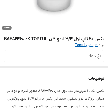
بکس 60 تاپ تول 3/4 اینچ 6 پر TOPTUL کد BAEA2460
برند:
تاپ تول Toptul
None
توضیحات
بکس تک ۶۰ میلی‌متر تاپ تول مدل BAEA2460، مظهر قدرت و دوام در
دنیای ابزارآلات فوق‌سنگین است. این بکس با درایو ۳/۴ اینچ، بزرگترین
سایز استاندارد در این سری محسوب می‌شود که برای باز و بسته کردن