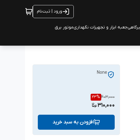
ورود | ثبت‌نام
یرگاهی
جعبه ابزار و تجهیزات نگهداری
موتور برق
None
23
%
403,000
310,000
افزودن به سبد خرید