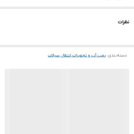
اندازه فریم
71M
نظرات
جنس پوسته پمپ
چدن
نوع ولتاژ
AC
دسته‌بندی
:
پمپ آب و تجهیزات انتقال سیالات
تعداد فاز
1
ولتاژ ورودی (ولت)
220
جریان (آمپر)
4.7
توان الکتروموتور (وات)
750