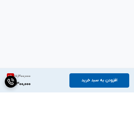
دبی (متر مکعب بر ساعت)
حداکثر 3
جریان موثر آب (لیتر بر دقیقه)
حداکثر 50
گشتاور راه انداز
0.45
گشتاور (نیوتن‌متر)
2.5
17,300,000
11
%
افزودن به سبد خرید
15,300,000
قطر دهانه ورودی (اینچ)
1
قطر دهانه خروجی (اینچ)
1
جنس پوسته موتور
برگشت به بالا
آلومینیوم