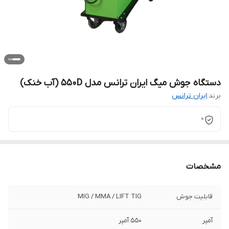
دستگاه جوش میگ ایران ترانس مدل 550D (آب خنک)
برند:
ایران ترانس
0
مشخصات
قابلیت جوش
MIG / MMA / LIFT TIG
آمپر
550 آمپر