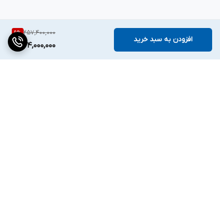
257,400,000
9
%
افزودن به سبد خرید
234,000,000
برگشت به بالا
دسترسی سریع
تماس با ما
قوانین و مقررات
درباره ما
تیم فروش ✔