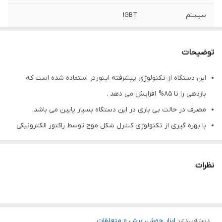
سیستم
IGBT
توضیحات
این دستگاه از تکنولوژی پیشرفته اینورتر استفاده شده است که
بازدهی را تا 85% افزایش می دهد .
مصرف در حالت بی باری در این دستگاه بسیار پایین می باشد.
با بهره گیری از تکنولوژی کنترل شکل موج توسط راکتور الکترونیکی
باعث ایجاد قوس نرم تر ، افزایش حوضچه مذاب ، پاشش کمتر و نمای
جوشکاری زیباتر خواهد شد .
نظرات
مجهز به سیستم های حفاظتی اضافه ولتاژ ، اضافه جریان و اضافه
گرمایی نیز می باشد که باعث پایداری ، طول عمر دستگاه می گردد .
قابلیت حمل با گاری و جا به جایی آسان در فضای کارگاهی و فضای
دسته‌بندی
:
اختصاصی برای ابزارآلات.
ابزار جوش، برش و متعلقات