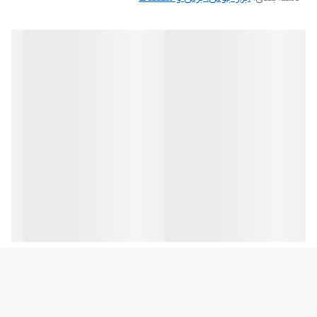
دارای وایر فیدر مجزا 4 متری جهت افزایش متراژ مانور تورچ.(قابل
افزایش تا 10 متر)
دارای پنل دیجیتال و سهولت در تنظیمات دقیق جوش.
داری فن هوشمند(SMART FAN)
دارای ArcForce جهت تنظیم نرمی و سختی جوش و عمق نفوذ
دارای Hot start جهت استارت اولیه در آمپر پایین.
قابلیت جوشکاری بدون گاز با سیم توپودری،جوشکاری با گاز میکس و
ورق های روکش روی (ZN) را دارد.
قابلیت جوش از ضخامت 0.7 میلی‌متر به بالا .
دارای وایرفیدر خارجی و قابلیت استفاده از رول 5 و 15 کیلوگرمی با
ضخامت سیم 0.8و 1 و 1.2 میلیمتر می باشد.
قابلیت جوشکاری انواع الکترود (6013 و 7018) و همچنین الکترود های
چدن، آلومینیوم و استیل را دارا می باشد.
امکان فرمان دستی و اتوماتیک برای جوشکاری (2T-4T).