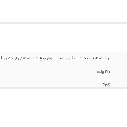
برای صنایع سبک و سنگین، نصب انواع پیچ های صنعتی از جنس فولاد
220 ولت
IP21S
50-60 هرتز