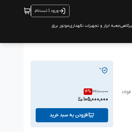
ورود | ثبت‌نام
یرگاهی
جعبه ابزار و تجهیزات نگهداری
موتور برق
0
14
%
122,100,000
ولاد
105,000,000
افزودن به سبد خرید