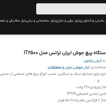
ر باغبانی و کشاورزی
ابزار برقی و شارژی
ابزار ساختمانی و بنایی
ابزار مکانیکی و تعم
ستگاه پیچ جوش ایران ترانس مدل IT2500
ند:
ایران ترانس
ته‌بندی
:
ابزار جوش، برش و متعلقات
ربرد
:
برای صنایع سبک و سنگین، نصب انواع پیچ های صنعتی از جنس ف
و....
تاژ ورودی
:
220 ولت
لاس ایمنی محیطی
:
IP21S
تاژ / فرکانس تغذیه
:
50-60 هرتز