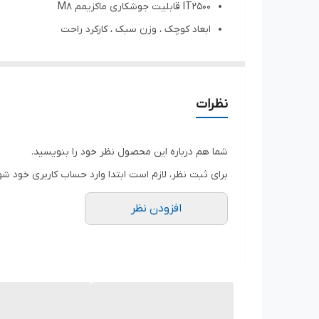
IT2500 قابلیت جوشکاری ماکزیمم M8
ابعاد کوچک ، وزن سبک ، کارکرد راحت
دارای ولوم دستی و تنظیمات پله ای ولتاژ
قابلیت جوشکاری بصورت وسیع در حالت پیچ جوش بروی
دارای بازدهی جوشکاری بالا ، حداکثر 10 الی 20 عدد در دقیقه
نظرات
انطباق خودکار به تغییرات شبکه برق
دارای فن ترموستاتیک و کنترلر اضافه گرما مناسب بر
شما هم درباره این محصول نظر خود را بنویسید.
دارای خطای بسیار کم و صرفه جویی در مصرف انرژی
برای ثبت نظر، لازم است ابتدا وارد حساب کاربری خود شو
افزودن نظر