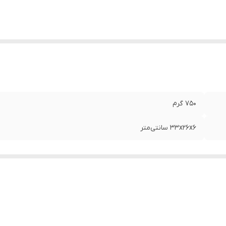
750 گرم
۳۳x۲۶x۶ سانتی‌متر