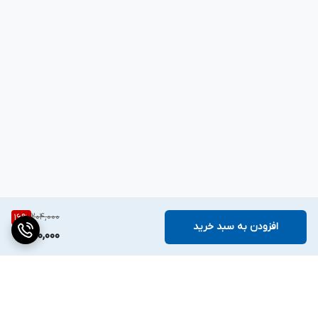
204,000
16
%
افزودن به سبد خرید
170,000