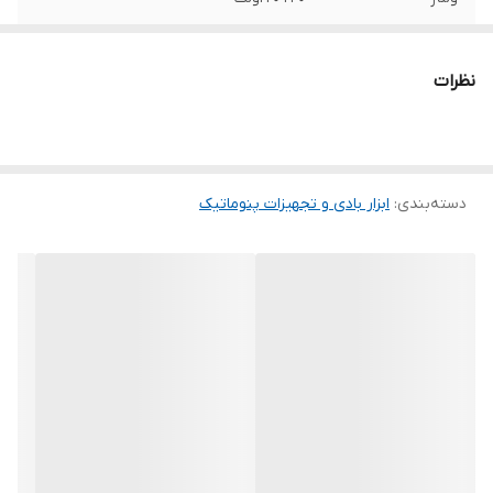
سرعت
2850دور بر دقیقه
نظرات
هوای خروجی
100لیتر بر دقیقه
فشارشروع به کار
5بار
مجدد
دسته‌بندی
:
ابزار بادی و تجهیزات پنوماتیک
کاربرد
عمومی صنعتی