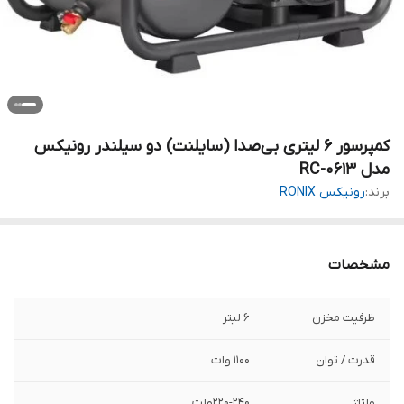
کمپرسور 6 لیتری بی‌صدا (سایلنت) دو سیلندر رونیکس
مدل RC-0613
برند:
رونیکس RONIX
مشخصات
ظرفیت مخزن
6 لیتر
قدرت / توان
1100 وات
ولتاژ
220-240ولت