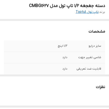
دسته جغجغه 1/2 تاپ تول مدل CMBG1627
برند:
تاپ تول Toptul
مشخصات
سایز درایو
1/2 اینچ
شاسی تغییر جهت
دارد
قابلیت ضد تعریقی
دارد
طول
270 میلی متر
نظرات