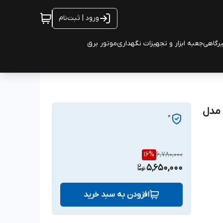
ورود | ثبت‌نام
یرگاهی
جعبه ابزار و تجهیزات نگهداری
موتور برق
مجموعه پیچ گوشتی ضد برق 7 عددی تاپ تول TOPTUL مدل
0
16
%
6,780,000
5,650,000
افزودن به سبد خرید