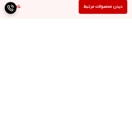
دیدن محصولات مرتبط
ناموجود
برگشت به بالا
دسترسی سریع
تماس با ما
قوانین و مقررات
درباره ما
تیم فروش ✔
ارتباط با ما
شماره تماس واحد ابزارآلات 09902165416