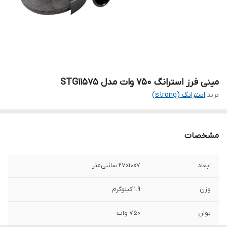
مینی فرز استرانگ 750 وات مدل STG11575
برند:
استرانگ (strong)
مشخصات
ابعاد
۲۷x۱۰x۷ سانتی‌متر
وزن
۱.۹ کیلوگرم
توان
۷۵۰ وات