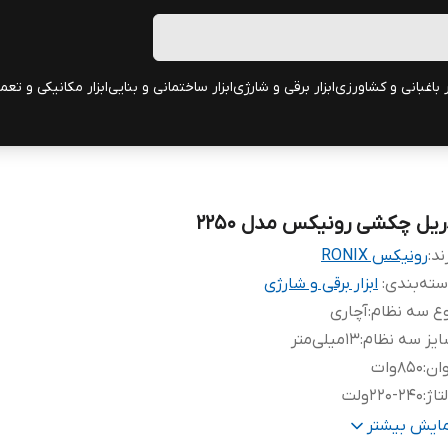
ر باغبانی و کشاورزی
ابزار برقی و شارژی
ابزار ساختمانی و بنایی
ابزار مکانیکی و تعم
ریل چکشی رونیکس مدل 2250
ند:
رونیکس RONIX
ته‌بندی
:
ابزار برقی و شارژی
ع سه نظام
:
آچاری
یز سه نظام
:
13میلی‌متر
ان
:
850وات
تاژ
:
220-240ولت
فیت سوراخکاری در چوب
:
20میلی‌متر
مایش بیشتر