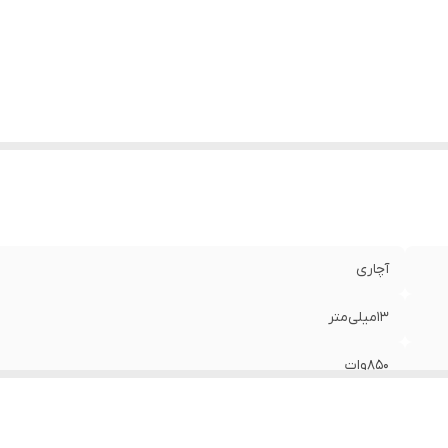
فیت سوراخکاری در فلز
:
13میلی‌متر
فیت سوراخکاری در بتن
:
13میلی‌متر
تعلقات
:
دسته جانبی ، میله تنظیم عمق، آچار سه نظام
آچاری
13میلی‌متر
850وات
220-240ولت