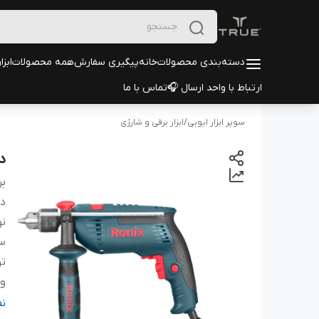
دسته‌بندی محصولات
خانه
پیگیری سفارش
همه محصولات
ابزا
ارتباط با واحد ارسال 🎧
تماس با ما
سوپر ابزار ایوبی
/
ابزار برقی و شارژی
د
بر
دس
نو
سا
تو
ول
ظر
ن