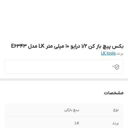
بکس پیچ باز کن 1/2 درایو 10 میلی متر LK مدل E6343
برند:
LK.tools
0
مشخصات
نوع
پیچ بازکن
برند
LK