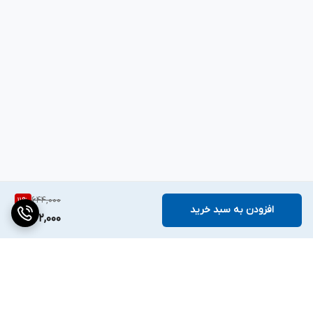
644,000
11
%
افزودن به سبد خرید
572,000