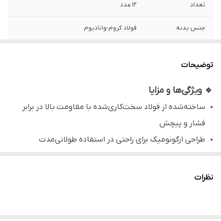
تعداد
12 عدد
جنس بدنه
فولاد کروم-وانادیوم
سایزهای
6، 7، 8، 10، 11، 12، 13، 14، 16، 17، 19، 22
توضیحات
نوع آچار
یک سر رینگی
🔹 ویژگی‌ها و مزایا
ساخته‌شده از فولاد سخت‌کاری‌شده با مقاومت بالا در برابر
فشار و پیچش
طراحی ارگونومیک برای راحتی در استفاده طولانی‌مدت
پرداخت کروم جهت جلوگیری از زنگ‌زدگی و خوردگی
اندازه‌های پرکاربرد برای مصارف صنعتی و خانگی
نظرات
مناسب برای تعمیرات خودرو، دوچرخه، موتور و مصارف عمومی
دارای کیف مخصوص برای نگهداری آسان