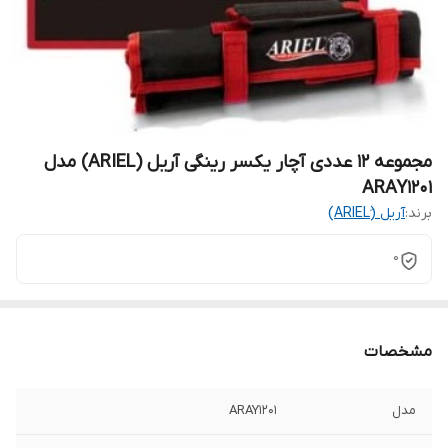
مجموعه 12 عددی آچار یکسر رینگی آریل (ARIEL) مدل
ARAY1201
برند:
آریل (َARIEL)
0
مشخصات
مدل
ARAY1201