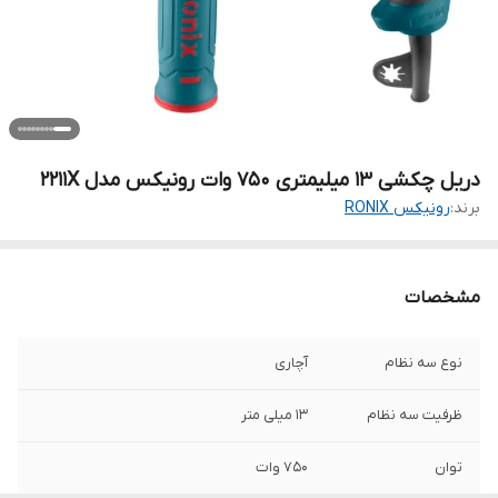
دریل چکشی 13 میلیمتری 750 وات رونیکس مدل 2211X
برند:
رونیکس RONIX
مشخصات
نوع سه نظام
آچاری
ظرفیت سه نظام
13 میلی متر
توان
750 وات