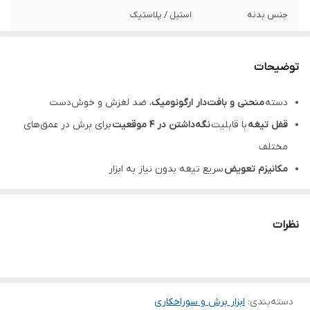
جنس بدنه
استیل / پلاستیک
توضیحات
دسته
منحنی و بافت‌دار ارگونومیک
، ضد لغزش و خوش‌دست
قفل تیغه
با قابلیت
نگه‌داشتن در 4 موقعیت
برای برش در عمق‌های
مختلف
مکانیزم تعویض
سریع تیغه بدون نیاز به ابزار
بدنه فلزی
مقاوم و مستحکم، مناسب برای کارهای سنگین
تیغه فولادی SK2
با تیزی و دوام بالا
نظرات
همراه با
3 عدد تیغه ذوزنقه‌ای
یدک
دسته‌بندی
:
ابزار برش و سوراخکاری