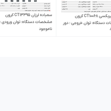
سمباده لرزان CT13395 کرون
دریل گیربکسی CT10068 کرون
مشخصات دستگاه: توان ورودی : گر
دستگاه: توان خروجی : دور
ناموجود