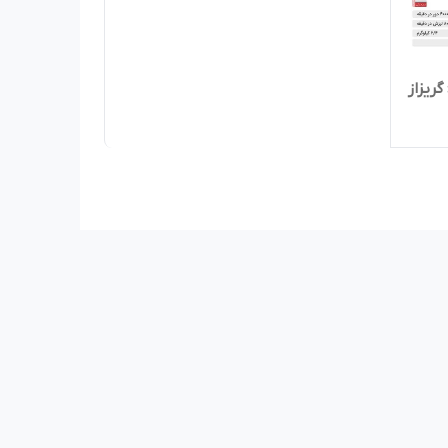
یز‌از