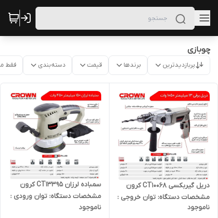
چوبازی
پربازدیدترین
برندها
قیمت
دسته‌بندی
فقط م
سمباده لرزان CT13395 کرون
دریل گیربکسی CT10068 کرون
مشخصات دستگاه: توان ورودی :
مشخصات دستگاه: توان خروجی :
ناموجود
ناموجود
گریز‌از
دور