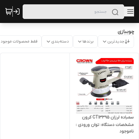
چوببازی
جدیدترین
برندها
دسته‌بندی
فقط محصولات موجود
سمباده لرزان CT13395 کرون
مشخصات دستگاه: توان ورودی :
ناموجود
گریز‌از