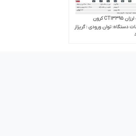
سمباده لرزان CT13395 کرون
دستگاه: توان ورودی : گریز‌از