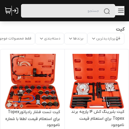
کیت
پربازدیدترین
برندها
دسته‌بندی
فقط محصولات موجو
کیت بلبرینگ کش ۱۴ پارچه برند
کیت تست فشار رادیاتور‏Topex
Topex براي استعلام قيمت
براي استعلام قيمت لطفا با شماره
ناموجود
ناموجود