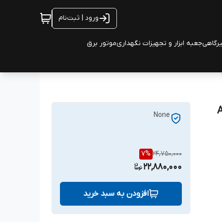
ورود | ثبت‌نام
یرگاهی
جعبه ابزار و تجهیزات نگهداری
موتور برق
None
7
%
24,750,000
22,880,000
افزودن به سبد خرید