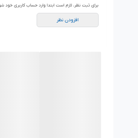
جنس شفت: استیل استنلس
برای ثبت نظر، لازم است ابتدا وارد حساب کاربری خود شو
سایز ورودی پمپ: 1 اینچ
افزودن نظر
سایز خروجی پمپ: 1 اینچ
حداکثر فشار: 3.1بار
بازه هد ماکزیمم پمپ: 50 متر
بازه دبی ماکیزمم پمپ: 3.1 مترمکعب در ساعت(52 لیتر بر دقیقه)
کلاس عایق بندی: B
درجه حفاظت موتور: IP44
جریان : 5.0 آمپر
برق مصرفی: تک‌فاز 220 ولت، 50 هرتز
سرعت موتور: 2850RPM
ساخت ایران