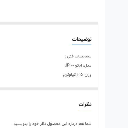
توضیحات
مشخصات فنی :
مدل: آبکو JP100
وزن: 12.5 کیلوگرم
ابعاد: 32 × 19 × 37 سانتیمتر
توان موتور: 1 اسب بخار (750 وات)
جنس بدنه پمپ: پلاستیک
نظرات
جنس پروانه: پلاستیک
تعداد پروانه : 1 عدد
شما هم درباره این محصول نظر خود را بنویسید.