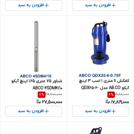
افزودن به سبد
افزودن به سبد
کفکش 11 متری 1 اسب 3 اینچ
شناور 75 متری 1.25 اینچ آبکو
آبکو AB.CO مدل QDX25-6-
ABCO 4SDM4/10
29,700,000
19,118,000
7
%
6
%
0.75F
27,500,000
17,819,000
افزودن به سبد
افزودن به سبد