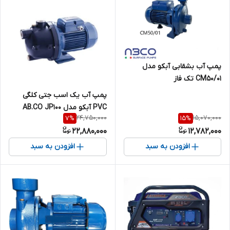
پمپ آب بشقابی آبکو مدل
CM50/01 تک فاز
پمپ آب یک اسب جتی کلگی
PVC آبکو مدل AB.CO JP100
24,750,000
15,070,000
7
%
15
%
22,880,000
12,782,000
افزودن به سبد
افزودن به سبد