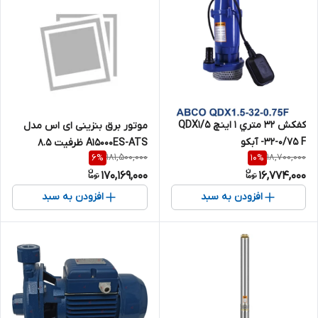
كفكش 32 متري 1 اينچ QDX1/5
موتور برق بنزینی ای اس مدل
-32-0/75 F آبكو
A15000ES-ATS ظرفیت ۸.۵
181,500,000
18,700,000
6
%
10
%
کیلووات تک فاز
170,169,000
16,774,000
افزودن به سبد
افزودن به سبد