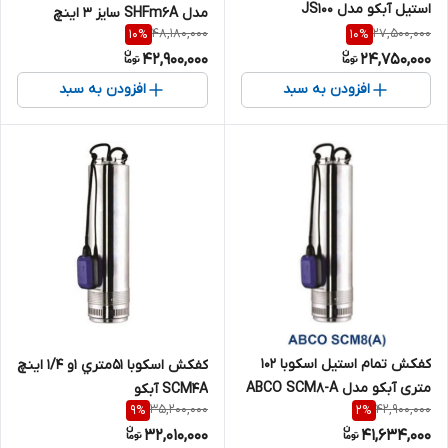
استیل آبکو مدل JS100
مدل SHFm6A سایز ۳ اینچ
48,180,000
27,500,000
10
%
10
%
42,900,000
24,750,000
افزودن به سبد
افزودن به سبد
کفکش تمام استیل اسکوبا ۱۰۲
كفكش اسكوبا 51متري 1و 1/4 اينچ
متری آبکو مدل ABCO SCM8-A
SCM4A آبكو
35,200,000
42,900,000
9
%
2
%
32,010,000
41,634,000