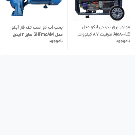
موتور برق بنزینی آبکو مدل
پمپ آب دو اسب تک فاز آبکو
A15800LE ظرفیت ۸.۷ کیلووات
مدل SHFm5AM سایز ۲ اینچ
ناموجود
ناموجود
تک فاز استارتی