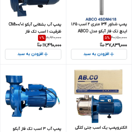
پمپ شناور 134 متری 2 اسب 1.25
پمپ آب بشقابی آبکو CM100/01
اینچ تک فاز آبکو مدل ABCO
ظرفیت ۱ اسب تک فاز
18,920,000
40,150,000
7
%
5
%
4SDM4/18
17,490,000
37,839,000
افزودن به سبد
افزودن به سبد
الکتروپمپ یک اسب جتی کلگی
پمپ آب ۳ اسب تک فاز آبکو