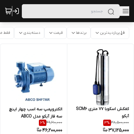
پربازدیدترین
برندها
قیمت
دسته‌بندی
فقط م
کفکش اسکوبا ۷۷ متری SCM6
الکتروپمپ سه اسب چهار اینچ
آبکو
سه فاز آبکو مدل ABCO
49,610,000
38,500,000
6
%
3
%
SHF7AR
46,200,000
37,125,000