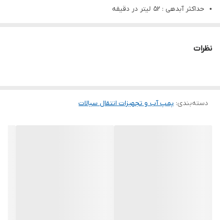
حداکثر آبدهی : 52 لیتر در دقیقه
الکتروپمپ
یک اسب جتی کلگی پی وی سی
آبکو
مدل JP100 یک تجهیز
کارآمد و با کیفیت برای انتقال آب در برنامه‌های مختلف است. این
نظرات
الکتروپمپ با ویژگی‌ها و مشخصات زیر، یک انتخاب مناسب برای تأمین
نیازهای آبی در کاربردهای متنوع می‌باشد:
توان یک اسب:
دسته‌بندی
:
پمپ آب و تجهیزات انتقال سیالات
با توان موتور یک اسب، الکتروپمپ JP100 توانمندی مناسبی برای
انتقال آب با حجم کم تا متوسط را فراهم می‌کند.
دهانه ورودی و خروجی 1 اینچ:
دهانه ورودی و خروجی هرکدام به اندازه 1 اینچ، الکتروپمپ را برای
اتصال به لوله‌کشی‌ها و سیستم‌های آبیاری با قطر کم مناسب
می‌سازد.
حداکثر ارتفاع 50 متر:
با توانایی انتقال آب به ارتفاع 50 متر، این الکتروپمپ مناسب برای